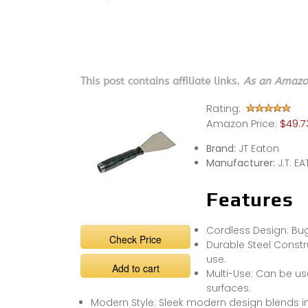
This post contains affiliate links.
As an Amazon
Rating:
Amazon Price:
$49.7
Brand:
JT Eaton
Manufacturer:
J.T. E
Features
Cordless Design: Bug
Check Price
Durable Steel Constr
use.
Add to cart
Multi-Use: Can be u
surfaces.
Modern Style: Sleek modern design blends in