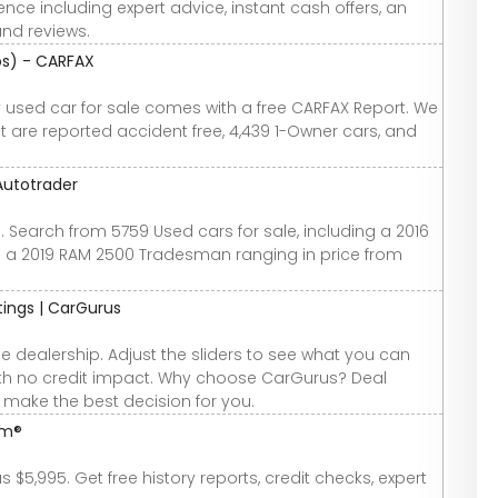
nce including expert advice, instant cash offers, an
and reviews.
tos) - CARFAX
ry used car for sale comes with a free CARFAX Report. We
at are reported accident free, 4,439 1-Owner cars, and
Autotrader
. Search from 5759 Used cars for sale, including a 2016
 a 2019 RAM 2500 Tradesman ranging in price from
atings | CarGurus
e dealership. Adjust the sliders to see what you can
 with no credit impact. Why choose CarGurus? Deal
u make the best decision for you.
om®
 $5,995. Get free history reports, credit checks, expert