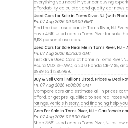
everything you need in your car buying experie
affordability calculator, and quality car news 
Used Cars for Sale in Toms River, NJ (with Pho
Fri, 07 Aug 2026 09:06:00 GMT
Find the best used cars in Toms River, NJ. Eve
have 4,610 used cars in Toms River for sale th
5,118 personal use cars.
Used Cars for Sale Near Me in Toms River, NJ - 
Fri, 07 Aug 2026 15:25:00 GMT
Test drive Used Cars at home in Toms River, NJ
Acura MDX SH-AWD, a 2016 Honda CR-V SE, and
$999 to $1,295,999.
Buy & Sell Cars | Millions Listed, Prices & Deal R
Fri, 07 Aug 2026 14:06:00 GMT
Compare cars and estimate all-in prices at th
afford, or get pre-qualified to see real rates
ratings, vehicle history, and financing help yo
Cars For Sale In Toms River, NJ - Carsforsale.c
Fri, 07 Aug 2026 07:11:00 GMT
Shop 3,651 used cars in Toms River, NJ as low as