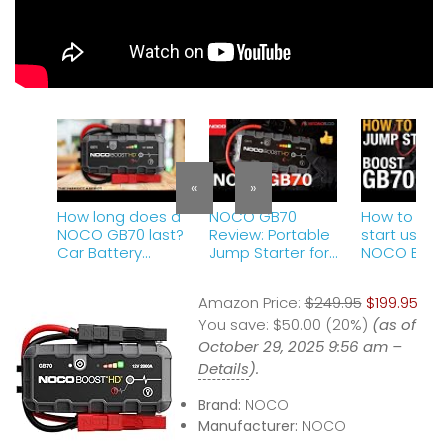
«
»
How long does a
NOCO GB70
How to jum
NOCO GB70 last?
Review: Portable
start using 
Car Battery
Jump Starter for
NOCO Boos
Jump Starter
Big Engines (With
GB70
Review
One Potential
Amazon Price:
$249.95
$199.95
Drawback!)
You save:
$50.00 (20%)
(as of
October 29, 2025 9:56 am –
Details
).
Brand:
NOCO
Manufacturer:
NOCO