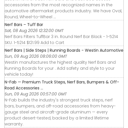
accessories from the most recognized names in the
automotive aftermarket products industry. We have Oval,
Round, Wheel-to-Wheel ...
Nerf Bars – Tuff Bar
Sat, 08 Aug 2026 12:32:00 GMT
Nerf Bars Filters TuffBar 3 in. Round Nerf Bar Black - 1-5214
SKU: 1-5214 $121.99 Add to Cart
Nerf Bars | Side Steps | Running Boards - Westin Automotive
Sun, 09 Aug 2026 08:06:00 GMT
Westin manufactures the highest quality Nerf Bars and
Running Boards for your . Add safety and style to your
vehicle today!
N-Fab — Premium Truck Steps, Nerf Bars, Bumpers & Off-
Road Accessories ...
Sun, 09 Aug 2026 00:57:00 GMT
N-Fab builds the industry's strongest truck steps, nerf
bars, bumpers, and off-road accessories from heavy-
gauge steel and aircraft-grade aluminum — every
product desert-tested, backed by a limited lifetime
warranty.