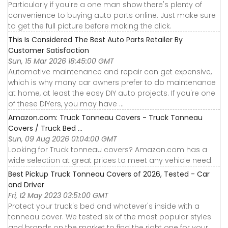
Particularly if you're a one man show there's plenty of
convenience to buying auto parts online. Just make sure
to get the full picture before making the click.
This Is Considered The Best Auto Parts Retailer By
Customer Satisfaction
Sun, 15 Mar 2026 18:45:00 GMT
Automotive maintenance and repair can get expensive,
which is why many car owners prefer to do maintenance
at home, at least the easy DIY auto projects. If you're one
of these DIYers, you may have ...
Amazon.com: Truck Tonneau Covers - Truck Tonneau
Covers / Truck Bed ...
Sun, 09 Aug 2026 01:04:00 GMT
Looking for Truck tonneau covers? Amazon.com has a
wide selection at great prices to meet any vehicle need.
Best Pickup Truck Tonneau Covers of 2026, Tested - Car
and Driver
Fri, 12 May 2023 03:51:00 GMT
Protect your truck's bed and whatever's inside with a
tonneau cover. We tested six of the most popular styles
and brands on the market to find the right one for your