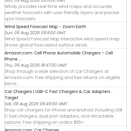
Sun, 09 Aug 2026 09:11:00 GMT
Windy provides real-time wind maps and accurate
weather forecasts with user-friendly layers and precise
spot forecasts.
Wind Speed Forecast Map - Zoom Earth
Sun, 09 Aug 2026 09:11:00 GMT
Wind Speed Forecast Map Interactive wind speed map.
Shows global forecasted surface winds.
Amazon.com: Cell Phone Automobile Chargers - Cell
Phone ...
Thu, 06 Aug 2026 18:47:00 GMT
Shop through a wide selection of Car Chargers at
Amazon.com. Free shipping and free returns on eligible
items.
Car Chargers | USB-C Fast Chargers & Car Adapters :
Target
Sat, 08 Aug 2026 06:49:00 GMT
Shop car chargers for iPhone and Android, including USB
C fast chargers, dual port adapters, and retractable
options. Free shipping on orders $35+.
Amazon.com: Car Charger