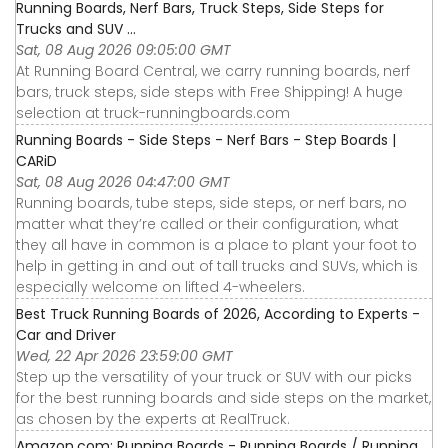
Running Boards, Nerf Bars, Truck Steps, Side Steps for
Trucks and SUV ...
Sat, 08 Aug 2026 09:05:00 GMT
At Running Board Central, we carry running boards, nerf
bars, truck steps, side steps with Free Shipping! A huge
selection at truck-runningboards.com
Running Boards - Side Steps - Nerf Bars - Step Boards |
CARiD
Sat, 08 Aug 2026 04:47:00 GMT
Running boards, tube steps, side steps, or nerf bars, no
matter what they’re called or their configuration, what
they all have in common is a place to plant your foot to
help in getting in and out of tall trucks and SUVs, which is
especially welcome on lifted 4-wheelers.
Best Truck Running Boards of 2026, According to Experts -
Car and Driver
Wed, 22 Apr 2026 23:59:00 GMT
Step up the versatility of your truck or SUV with our picks
for the best running boards and side steps on the market,
as chosen by the experts at RealTruck.
Amazon.com: Running Boards - Running Boards / Running