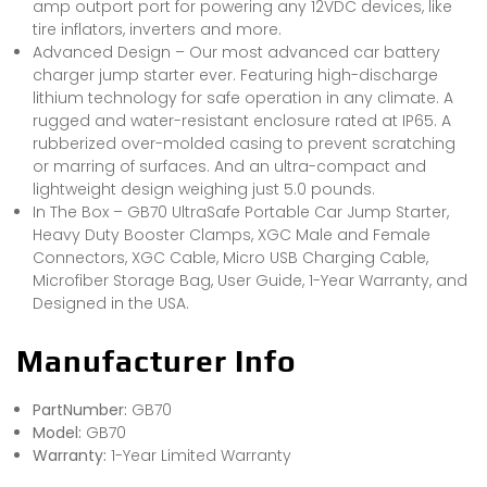
amp outport port for powering any 12VDC devices, like
tire inflators, inverters and more.
Advanced Design – Our most advanced car battery
charger jump starter ever. Featuring high-discharge
lithium technology for safe operation in any climate. A
rugged and water-resistant enclosure rated at IP65. A
rubberized over-molded casing to prevent scratching
or marring of surfaces. And an ultra-compact and
lightweight design weighing just 5.0 pounds.
In The Box – GB70 UltraSafe Portable Car Jump Starter,
Heavy Duty Booster Clamps, XGC Male and Female
Connectors, XGC Cable, Micro USB Charging Cable,
Microfiber Storage Bag, User Guide, 1-Year Warranty, and
Designed in the USA.
Manufacturer Info
PartNumber:
GB70
Model:
GB70
Warranty:
1-Year Limited Warranty