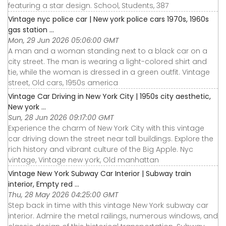
featuring a star design. School, Students, 387
Vintage nyc police car | New york police cars 1970s, 1960s
gas station ...
Mon, 29 Jun 2026 05:06:00 GMT
A man and a woman standing next to a black car on a
city street. The man is wearing a light-colored shirt and
tie, while the woman is dressed in a green outfit. Vintage
street, Old cars, 1950s america
Vintage Car Driving in New York City | 1950s city aesthetic,
New york ...
Sun, 28 Jun 2026 09:17:00 GMT
Experience the charm of New York City with this vintage
car driving down the street near tall buildings. Explore the
rich history and vibrant culture of the Big Apple. Nyc
vintage, Vintage new york, Old manhattan
Vintage New York Subway Car Interior | Subway train
interior, Empty red ...
Thu, 28 May 2026 04:25:00 GMT
Step back in time with this vintage New York subway car
interior. Admire the metal railings, numerous windows, and