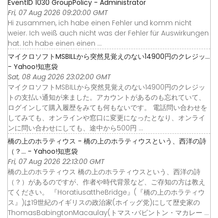
EventID 1030 GroupPolicy - Administrator
Fri, 07 Aug 2026 09:20:00 GMT
Hi zusammen, ich habe einen Fehler und komm nicht
weier. Ich weiß auch nicht was der Fehler für Auswirkungen
hat. Ich habe einen einen ...
マイクロソフトMSBILLから突然見覚えのない14900円のクレジッ...
- Yahoo!知恵袋
Sat, 08 Aug 2026 23:02:00 GMT
マイクロソフトMSBILLから突然見覚えのない14900円のクレジッ
トの支払い通知が来ました。アカウントがあるのも忘れていて、
ログインして購入履歴をみても何もないです。 電話問い合わせを
してみても、オンラインや窓口に変更になったとなり、オンライ
ンに問い合わせにしても、途中から500円 ...
橋の上のホラティウス - 橋の上のホラティウスという、西洋の詩
（？... - Yahoo!知恵袋
Fri, 07 Aug 2026 22:13:00 GMT
橋の上のホラティウス 橋の上のホラティウスという、西洋の詩
（？）があるのですが、作者や時代背景など、ご存知の方は教え
てください。 『HoratiusattheBridge』(『橋の上のホラティウ
ス』)は19世紀のイギリスの政治家(ホイッグ党)にして歴史家の
ThomasBabingtonMacaulay(トマス･バビントン・マカレー ...