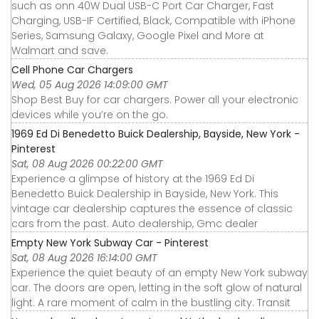
such as onn 40W Dual USB-C Port Car Charger, Fast
Charging, USB-IF Certified, Black, Compatible with iPhone
Series, Samsung Galaxy, Google Pixel and More at
Walmart and save.
Cell Phone Car Chargers
Wed, 05 Aug 2026 14:09:00 GMT
Shop Best Buy for car chargers. Power all your electronic
devices while you’re on the go.
1969 Ed Di Benedetto Buick Dealership, Bayside, New York -
Pinterest
Sat, 08 Aug 2026 00:22:00 GMT
Experience a glimpse of history at the 1969 Ed Di
Benedetto Buick Dealership in Bayside, New York. This
vintage car dealership captures the essence of classic
cars from the past. Auto dealership, Gmc dealer
Empty New York Subway Car - Pinterest
Sat, 08 Aug 2026 16:14:00 GMT
Experience the quiet beauty of an empty New York subway
car. The doors are open, letting in the soft glow of natural
light. A rare moment of calm in the bustling city. Transit