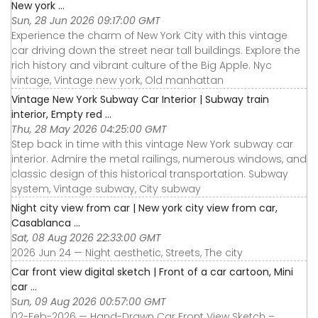
New york ...
Sun, 28 Jun 2026 09:17:00 GMT
Experience the charm of New York City with this vintage
car driving down the street near tall buildings. Explore the
rich history and vibrant culture of the Big Apple. Nyc
vintage, Vintage new york, Old manhattan
Vintage New York Subway Car Interior | Subway train
interior, Empty red ...
Thu, 28 May 2026 04:25:00 GMT
Step back in time with this vintage New York subway car
interior. Admire the metal railings, numerous windows, and
classic design of this historical transportation. Subway
system, Vintage subway, City subway
Night city view from car | New york city view from car,
Casablanca ...
Sat, 08 Aug 2026 22:33:00 GMT
2026 Jun 24 — Night aesthetic, Streets, The city
Car front view digital sketch | Front of a car cartoon, Mini
car ...
Sun, 09 Aug 2026 00:57:00 GMT
02-Feb-2026 — Hand-Drawn Car Front View Sketch –