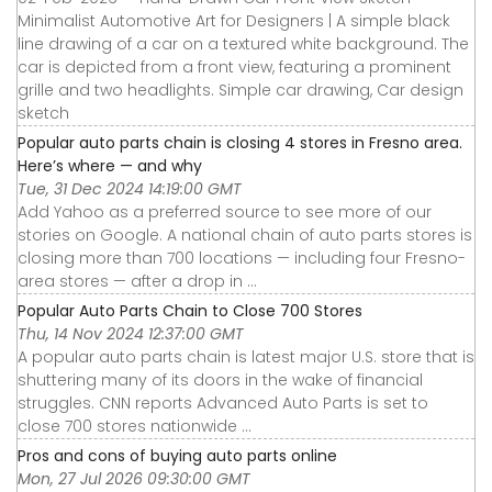
Minimalist Automotive Art for Designers | A simple black
line drawing of a car on a textured white background. The
car is depicted from a front view, featuring a prominent
grille and two headlights. Simple car drawing, Car design
sketch
Popular auto parts chain is closing 4 stores in Fresno area.
Here’s where — and why
Tue, 31 Dec 2024 14:19:00 GMT
Add Yahoo as a preferred source to see more of our
stories on Google. A national chain of auto parts stores is
closing more than 700 locations — including four Fresno-
area stores — after a drop in ...
Popular Auto Parts Chain to Close 700 Stores
Thu, 14 Nov 2024 12:37:00 GMT
A popular auto parts chain is latest major U.S. store that is
shuttering many of its doors in the wake of financial
struggles. CNN reports Advanced Auto Parts is set to
close 700 stores nationwide ...
Pros and cons of buying auto parts online
Mon, 27 Jul 2026 09:30:00 GMT