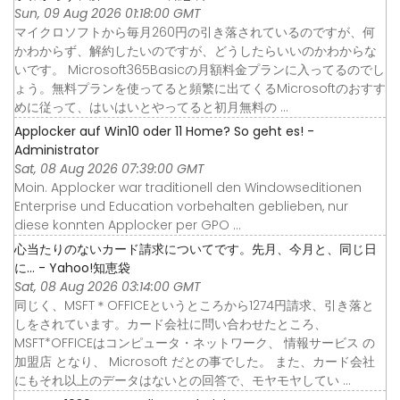
Sun, 09 Aug 2026 01:18:00 GMT
マイクロソフトから毎月260円の引き落されているのですが、何
かわからず、解約したいのですが、どうしたらいいのかわからな
いです。 Microsoft365Basicの月額料金プランに入ってるのでし
ょう。無料プランを使ってると頻繁に出てくるMicrosoftのおすす
めに従って、はいはいとやってると初月無料の ...
Applocker auf Win10 oder 11 Home? So geht es! -
Administrator
Sat, 08 Aug 2026 07:39:00 GMT
Moin. Applocker war traditionell den Windowseditionen
Enterprise und Education vorbehalten geblieben, nur
diese konnten Applocker per GPO ...
心当たりのないカード請求についてです。先月、今月と、同じ日
に... - Yahoo!知恵袋
Sat, 08 Aug 2026 03:14:00 GMT
同じく、MSFT＊OFFICEというところから1274円請求、引き落と
しをされています。カード会社に問い合わせたところ、
MSFT*OFFICEはコンピュータ・ネットワーク、 情報サービス の
加盟店 となり、 Microsoft だとの事でした。 また、カード会社
にもそれ以上のデータはないとの回答で、モヤモヤしてい ...