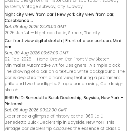
classic design of this historical transportation. Subway
system, Vintage subway, City subway
Night city view from car | New york city view from car,
Casablanca ...
Sat, 08 Aug 2026 22:33:00 GMT
2026 Jun 24 — Night aesthetic, Streets, The city
Car front view digital sketch | Front of a car cartoon, Mini
car ...
Sun, 09 Aug 2026 00:57:00 GMT
02-Feb-2026 — Hand-Drawn Car Front View Sketch –
Minimalist Automotive Art for Designers | A simple black
line drawing of a car on a textured white background. The
car is depicted from a front view, featuring a prominent
grille and two headlights. Simple car drawing, Car design
sketch
1969 Ed Di Benedetto Buick Dealership, Bayside, New York -
Pinterest
Sat, 08 Aug 2026 00:22:00 GMT
Experience a glimpse of history at the 1969 Ed Di
Benedetto Buick Dealership in Bayside, New York. This
vintage car dealership captures the essence of classic