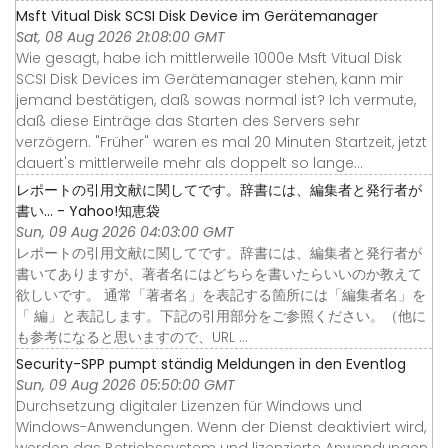
Msft Vitual Disk SCSI Disk Device im Gerätemanager
Sat, 08 Aug 2026 21:08:00 GMT
Wie gesagt, habe ich mittlerweile 1000e Msft Vitual Disk
SCSI Disk Devices im Gerätemanager stehen, kann mir
jemand bestätigen, daß sowas normal ist? Ich vermute,
daß diese Einträge das Starten des Servers sehr
verzögern. "Früher" waren es mal 20 Minuten Startzeit, jetzt
dauert's mittlerweile mehr als doppelt so lange...
レポートの引用文献に関してです。辞書には、編集者と発行者が
書い... - Yahoo!知恵袋
Sun, 09 Aug 2026 04:03:00 GMT
レポートの引用文献に関してです。辞書には、編集者と発行者が
書いてありますが、著者名にはどちらを書いたらいいのか教えて
欲しいです。 通常「著者名」を表記する箇所には「編集者名」を
「 編」と表記します。下記の引用部分をご参照ください。（他に
も参考になると思いますので、URL ...
Security-SPP pumpt ständig Meldungen in den Eventlog
Sun, 09 Aug 2026 05:50:00 GMT
Durchsetzung digitaler Lizenzen für Windows und
Windows-Anwendungen. Wenn der Dienst deaktiviert wird,
werden das Betriebssystem und lizenzierte Anwendungen