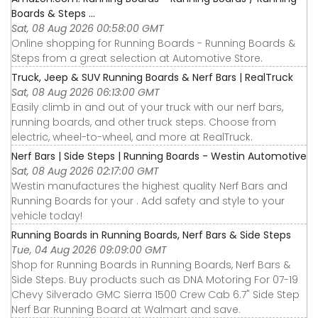
Boards & Steps ...
Sat, 08 Aug 2026 00:58:00 GMT
Online shopping for Running Boards - Running Boards &
Steps from a great selection at Automotive Store.
Truck, Jeep & SUV Running Boards & Nerf Bars | RealTruck
Sat, 08 Aug 2026 06:13:00 GMT
Easily climb in and out of your truck with our nerf bars,
running boards, and other truck steps. Choose from
electric, wheel-to-wheel, and more at RealTruck.
Nerf Bars | Side Steps | Running Boards - Westin Automotive
Sat, 08 Aug 2026 02:17:00 GMT
Westin manufactures the highest quality Nerf Bars and
Running Boards for your . Add safety and style to your
vehicle today!
Running Boards in Running Boards, Nerf Bars & Side Steps
Tue, 04 Aug 2026 09:09:00 GMT
Shop for Running Boards in Running Boards, Nerf Bars &
Side Steps. Buy products such as DNA Motoring For 07-19
Chevy Silverado GMC Sierra 1500 Crew Cab 6.7" Side Step
Nerf Bar Running Board at Walmart and save.