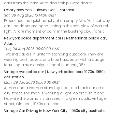
cars from the past. Auto dealership, Gmc dealer
Empty New York Subway Car - Pinterest
Sat, 08 Aug 2026 16:14:00 GMT
Experience the quiet beauty of an empty New York subway
car. The doors are open, letting in the soft glow of natural
light. A rare moment of calm in the bustling city. Transit
New york police department cars | Netherlands police car,
Atlas ...
Tue, 04 Aug 2026 09:09:00 GMT
Two individuals in uniform standing outdoors. They are
wearing dark jackets and blue hats, each with a badge
featuring a star design. School, Students, 387
Vintage nyc police car | New york police cars 1970s, 1960s
gas station ...
Mon, 29 Jun 2026 05:06:00 GMT
A man and a woman standing next to a black car on a
city street. The man is wearing a light-colored shirt and
tie, while the woman is dressed in a green outfit. Vintage
street, Old cars, 1950s america
Vintage Car Driving in New York City | 1950s city aesthetic,