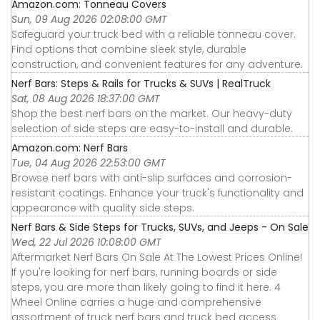
Amazon.com: Tonneau Covers
Sun, 09 Aug 2026 02:08:00 GMT
Safeguard your truck bed with a reliable tonneau cover.
Find options that combine sleek style, durable
construction, and convenient features for any adventure.
Nerf Bars: Steps & Rails for Trucks & SUVs | RealTruck
Sat, 08 Aug 2026 18:37:00 GMT
Shop the best nerf bars on the market. Our heavy-duty
selection of side steps are easy-to-install and durable.
Amazon.com: Nerf Bars
Tue, 04 Aug 2026 22:53:00 GMT
Browse nerf bars with anti-slip surfaces and corrosion-
resistant coatings. Enhance your truck's functionality and
appearance with quality side steps.
Nerf Bars & Side Steps for Trucks, SUVs, and Jeeps - On Sale
Wed, 22 Jul 2026 10:08:00 GMT
Aftermarket Nerf Bars On Sale At The Lowest Prices Online!
If you're looking for nerf bars, running boards or side
steps, you are more than likely going to find it here. 4
Wheel Online carries a huge and comprehensive
assortment of truck nerf bars and truck bed access