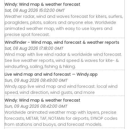
Windy: Wind map & weather forecast
Sat, 08 Aug 2026 15:02:00 GMT
Weather radar, wind and waves forecast for kiters, surfers,
paragliders, pilots, sailors and anyone else. Worldwide
animated weather map, with easy to use layers and
precise spot forecast.
Windfinder - Wind map, wind forecast & weather reports
Sat, 08 Aug 2026 17:18:00 GMT
Wind map with live wind radar & worldwide wind forecast.
See live weather reports, wind speed & waves for kite- &
windsurfing, sailing, fishing & hiking.
Live wind map and wind forecast — Windy.app
Sun, 09 Aug 2026 08:49:00 GMT
Windy.app live wind map and wind forecast: local wind
speed, wind direction, wind gusts, and more
Windy: Wind map & weather forecast
Sun, 09 Aug 2026 08:42:00 GMT
Worldwide animated weather map with layers, precise
forecasts, METAR, TAF, NOTAMs for airports, SYNOP codes
from stations and buoys, and forecast models.