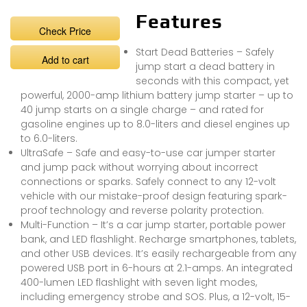
Features
Check Price
Start Dead Batteries – Safely
Add to cart
jump start a dead battery in
seconds with this compact, yet
powerful, 2000-amp lithium battery jump starter – up to
40 jump starts on a single charge – and rated for
gasoline engines up to 8.0-liters and diesel engines up
to 6.0-liters.
UltraSafe – Safe and easy-to-use car jumper starter
and jump pack without worrying about incorrect
connections or sparks. Safely connect to any 12-volt
vehicle with our mistake-proof design featuring spark-
proof technology and reverse polarity protection.
Multi-Function – It’s a car jump starter, portable power
bank, and LED flashlight. Recharge smartphones, tablets,
and other USB devices. It’s easily rechargeable from any
powered USB port in 6-hours at 2.1-amps. An integrated
400-lumen LED flashlight with seven light modes,
including emergency strobe and SOS. Plus, a 12-volt, 15-