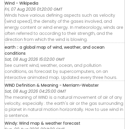
Wind - Wikipedia
Fri, 07 Aug 2026 01:20:00 GMT
Winds have various defining aspects such as velocity
(wind speed), the density of the gases involved, and
energy content or wind energy. In meteorology, winds are
often referred to according to their strength, and the
direction from which the wind is blowing.
earth :: a global map of wind, weather, and ocean
conditions
Sat, 08 Aug 2026 15:02:00 GMT
See current wind, weather, ocean, and pollution
conditions, as forecast by supercomputers, on an
interactive animated map. Updated every three hours.
WIND Definition & Meaning - Merriam-Webster
Sat, 08 Aug 2026 04:25:00 GMT
The meaning of WIND is a natural movement of air of any
velocity; especially : the earth's air or the gas surrounding
a planet in natural motion horizontally. How to use wind in
a sentence.
Windy: Wind map & weather forecast