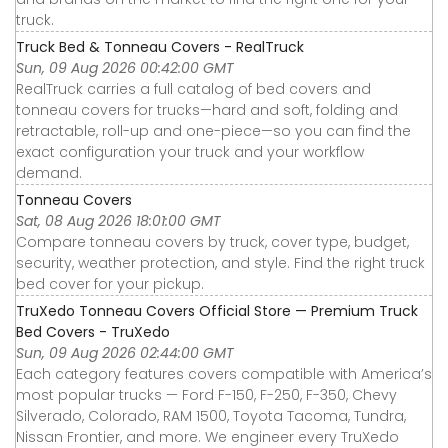
truck.
Truck Bed & Tonneau Covers - RealTruck
Sun, 09 Aug 2026 00:42:00 GMT
RealTruck carries a full catalog of bed covers and
tonneau covers for trucks—hard and soft, folding and
retractable, roll-up and one-piece—so you can find the
exact configuration your truck and your workflow
demand.
Tonneau Covers
Sat, 08 Aug 2026 18:01:00 GMT
Compare tonneau covers by truck, cover type, budget,
security, weather protection, and style. Find the right truck
bed cover for your pickup.
TruXedo Tonneau Covers Official Store — Premium Truck
Bed Covers - TruXedo
Sun, 09 Aug 2026 02:44:00 GMT
Each category features covers compatible with America’s
most popular trucks — Ford F-150, F-250, F-350, Chevy
Silverado, Colorado, RAM 1500, Toyota Tacoma, Tundra,
Nissan Frontier, and more. We engineer every TruXedo