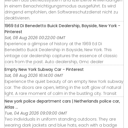
in einem Benachrichtigungsmodus ausgeführt. Es wird
dringend empfohlen, den Softwareschutzdienst nicht zu
deaktivieren.
1969 Ed Di Benedetto Buick Dealership, Bayside, New York -
Pinterest
Sat, 08 Aug 2026 00:22:00 GMT
Experience a glimpse of history at the 1969 Ed Di
Benedetto Buick Dealership in Bayside, New York. This
vintage car dealership captures the essence of classic
cars from the past. Auto dealership, Gmc dealer
Empty New York Subway Car - Pinterest
Sat, 08 Aug 2026 16:14:00 GMT
Experience the quiet beauty of an empty New York subway
car. The doors are open, letting in the soft glow of natural
light. A rare moment of calm in the bustling city. Transit
New york police department cars | Netherlands police car,
Atlas ...
Tue, 04 Aug 2026 09:09:00 GMT
Two individuals in uniform standing outdoors. They are
wearing dark jackets and blue hats, each with a badge