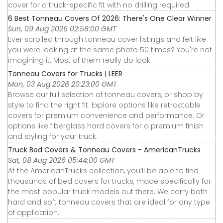
cover for a truck-specific fit with no drilling required.
6 Best Tonneau Covers Of 2026: There's One Clear Winner
Sun, 09 Aug 2026 02:58:00 GMT
Ever scrolled through tonneau cover listings and felt like
you were looking at the same photo 50 times? You're not
imagining it. Most of them really do look
Tonneau Covers for Trucks | LEER
Mon, 03 Aug 2026 20:23:00 GMT
Browse our full selection of tonneau covers, or shop by
style to find the right fit. Explore options like retractable
covers for premium convenience and performance. Or
options like fiberglass hard covers for a premium finish
and styling for your truck.
Truck Bed Covers & Tonneau Covers - AmericanTrucks
Sat, 08 Aug 2026 05:44:00 GMT
At the AmericanTrucks collection, you’ll be able to find
thousands of bed covers for trucks, made specifically for
the most popular truck models out there. We carry both
hard and soft tonneau covers that are ideal for any type
of application.