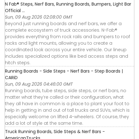
N Fab® Steps, Nerf Bars, Running Boards, Bumpers, Light Bar
Official ...
Sun, 09 Aug 2026 02:08:00 GMT
Beyond just running boards and nerf bars, we offer a
complete ecosystem of truck accessories. N-Fab®
provides everything from rock rails and bumpers to roof
racks and light mounts, allowing you to create a
coordinated look across your entire vehicle. Our lineup
includes specialized options like bed access steps and
hitch steps.
Running Boards - Side Steps - Nerf Bars - Step Boards |
CARiD
Sun, 09 Aug 2026 04:46:00 GMT
Running boards, tube steps, side steps, or nerf bars, no
matter what they’re called or their configuration, what
they all have in common is a place to plant your foot to
help in getting in and out of tall trucks and SUVs, which is
especially welcome on lifted 4-wheelers. Of course, they
add a lot of style at the same time.
Truck Running Boards, Side Steps & Nerf Bars -
AmericanTrucks