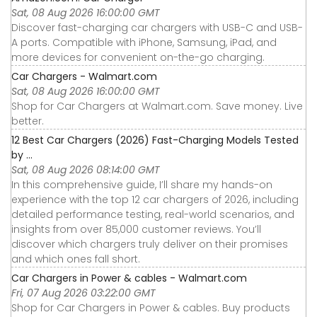
Sat, 08 Aug 2026 16:00:00 GMT
Discover fast-charging car chargers with USB-C and USB-
A ports. Compatible with iPhone, Samsung, iPad, and
more devices for convenient on-the-go charging.
Car Chargers - Walmart.com
Sat, 08 Aug 2026 16:00:00 GMT
Shop for Car Chargers at Walmart.com. Save money. Live
better.
12 Best Car Chargers (2026) Fast-Charging Models Tested
by ...
Sat, 08 Aug 2026 08:14:00 GMT
In this comprehensive guide, I’ll share my hands-on
experience with the top 12 car chargers of 2026, including
detailed performance testing, real-world scenarios, and
insights from over 85,000 customer reviews. You’ll
discover which chargers truly deliver on their promises
and which ones fall short.
Car Chargers in Power & cables - Walmart.com
Fri, 07 Aug 2026 03:22:00 GMT
Shop for Car Chargers in Power & cables. Buy products