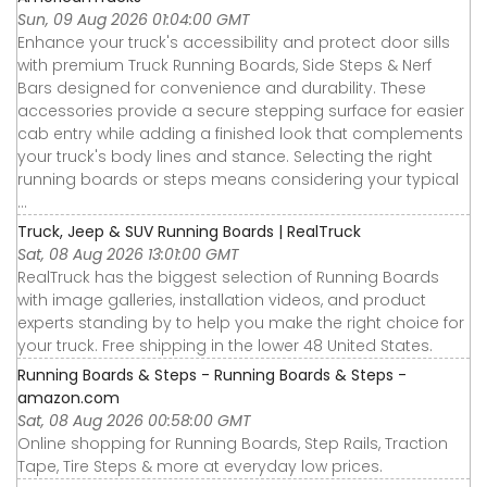
Sun, 09 Aug 2026 01:04:00 GMT
Enhance your truck's accessibility and protect door sills
with premium Truck Running Boards, Side Steps & Nerf
Bars designed for convenience and durability. These
accessories provide a secure stepping surface for easier
cab entry while adding a finished look that complements
your truck's body lines and stance. Selecting the right
running boards or steps means considering your typical
...
Truck, Jeep & SUV Running Boards | RealTruck
Sat, 08 Aug 2026 13:01:00 GMT
RealTruck has the biggest selection of Running Boards
with image galleries, installation videos, and product
experts standing by to help you make the right choice for
your truck. Free shipping in the lower 48 United States.
Running Boards & Steps - Running Boards & Steps -
amazon.com
Sat, 08 Aug 2026 00:58:00 GMT
Online shopping for Running Boards, Step Rails, Traction
Tape, Tire Steps & more at everyday low prices.